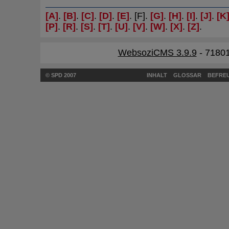
[A]
.
[B]
.
[C]
.
[D]
.
[E]
. [F].
[G]
.
[H]
.
[I]
.
[J]
.
[K
[P]
.
[R]
.
[S]
.
[T]
.
[U]
.
[V]
.
[W]
.
[X]
.
[Z]
.
WebsoziCMS 3.9.9
- 71801
© SPD 2007
INHALT
GLOSSAR
BEFREU