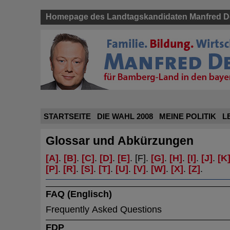
Homepage des Landtagskandidaten Manfred De
STARTSEITE
DIE WAHL 2008
MEINE POLITIK
L
Glossar und Abkürzungen
[A]
.
[B]
.
[C]
.
[D]
.
[E]
. [F].
[G]
.
[H]
.
[I]
.
[J]
.
[K
[P]
.
[R]
.
[S]
.
[T]
.
[U]
.
[V]
.
[W]
.
[X]
.
[Z]
.
FAQ (Englisch)
Frequently Asked Questions
FDP